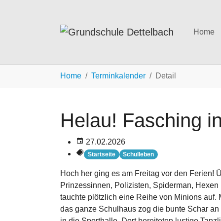
Home
Zum Hauptinhalt springen
Sie sind hier:
Home
Terminkalender
Detail
Helau! Fasching i
27.02.2026
Startseite
Schulleben
Hoch her ging es am Freitag vor den Ferien! 
Prinzessinnen, Polizisten, Spiderman, Hexen
tauchte plötzlich eine Reihe von Minions auf.
das ganze Schulhaus zog die bunte Schar an
in die Sporthalle. Dort bereiteten lustige Tanzl