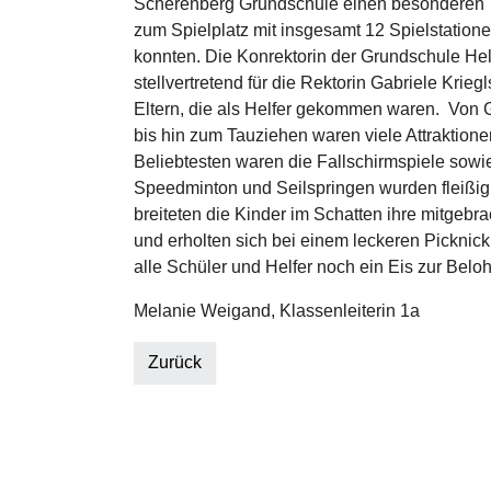
Scherenberg Grundschule einen besonderen T
zum Spielplatz mit insgesamt 12 Spielstation
konnten. Die Konrektorin der Grundschule He
stellvertretend für die Rektorin Gabriele Kriegls
Eltern, die als Helfer gekommen waren. Von
bis hin zum Tauziehen waren viele Attraktion
Beliebtesten waren die Fallschirmspiele sowi
Speedminton und Seilspringen wurden fleißig
breiteten die Kinder im Schatten ihre mitgeb
und erholten sich bei einem leckeren Picknic
alle Schüler und Helfer noch ein Eis zur Belo
Melanie Weigand, Klassenleiterin 1a
Zurück