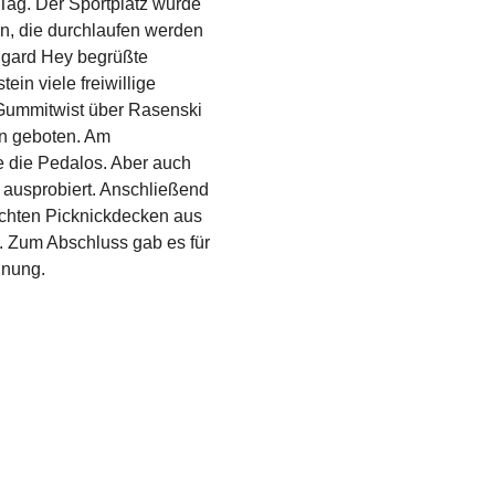
ag. Der Sportplatz wurde
en, die durchlaufen werden
lgard Hey begrüßte
tein viele freiwillige
 Gummitwist über Rasenski
en geboten. Am
e die Pedalos. Aber auch
 ausprobiert. Anschließend
rachten Picknickdecken aus
k. Zum Abschluss gab es für
hnung.